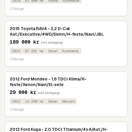
2010
43 000
km
Hybrid
Automatisk
Norge
2015 Toyota RAV4 - 2,2 D-Cat
Aut./Executive/4WD/Skinn/H-feste/Navi/JBL
189 000
kr
inkl. omreg.avg.
2015
87 261
km
Diesel
Automatisk
Norge
2012 Ford Mondeo - 1,6 TDCi Klima/H-
feste/Xenon/Navi/El-sete
29 000
kr
inkl. omreg.avg.
2012
16 200
km
Diesel
Manuell
Norge
2012 Ford Kuga - 2,0 TDCi Titanium/4x4/Aut./H-