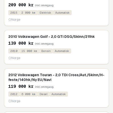
209 000
kr
inkl. omreg.avg.
2015
2 000
km
Elektrisk
Automatisk
Norge
2010 Volkswagen Golf - 2,0 GTi DSG/Skinn/211hk
139 000
kr
inkl. omreg.avg.
2010
15 000
km
Bensin
Automatisk
Norge
2012 Volkswagen Touran - 2,0 TDi Cross/Aut./Skinn/H-
feste/140hk/Ny EU/Navi
119 000
kr
inkl. omreg.avg.
2012
6 000
km
Diesel
Automatisk
Norge