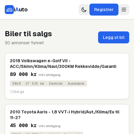
i
A
uto
Registrer
Biler til salgs
Legg ut bil
30
annonser funnet
2018 Volkswagen e-Golf VII -
ACC/Skinn/Klima/Navi/300KM Rekkevidde/Garanti
89 000
kr
inkl. omreg.avg.
2018
37 535
km
Elektrisk
Automatisk
Norge
2010 Toyota Auris - 1,8 VVT-i Hybrid/Aut./Klima/Eu til
11-27
45 000
kr
inkl. omreg.avg.