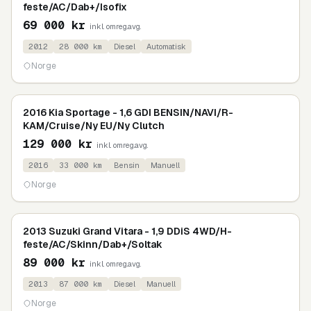
feste/AC/Dab+/Isofix
69 000
kr
inkl. omreg.avg.
2012
28 000
km
Diesel
Automatisk
Norge
2016 Kia Sportage - 1,6 GDI BENSIN/NAVI/R-
KAM/Cruise/Ny EU/Ny Clutch
129 000
kr
inkl. omreg.avg.
2016
33 000
km
Bensin
Manuell
Norge
2013 Suzuki Grand Vitara - 1,9 DDiS 4WD/H-
feste/AC/Skinn/Dab+/Soltak
89 000
kr
inkl. omreg.avg.
2013
87 000
km
Diesel
Manuell
Norge