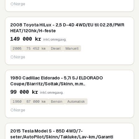
Norge
2008 Toyota HiLux - 2,5 D-4D 4WD/EU til 02.28/PWR
HEAT/120hk/H-feste
149 000
kr
inkl. omreg.avg.
2008
75 452
km
Diesel
Manuell
Norge
1980 Cadillac Eldorado - 5,7i SJ ELDORADO
Coupe/Biarritz/Soltak/Skinn, m.m..
99 000
kr
inkl. omreg.avg.
1980
87 000
km
Bensin
Automatisk
Norge
2015 Tesla Model S - 85D 4WD/7-
seter/AutoPilot/Skinn/Takluke/Lav-km./Garanti