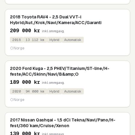
2018 Toyota RAV4 - 2,5 Dual VVT-i
Hybrid/Aut./Krok/Navi/Kamera/ACC/Garanti
209 000
kr
inkl. omreg.avg.
2018
13 112
km
Hybrid
Automatisk
Norge
2020 Ford Kuga - 2,5 PHEV/Titanium/ST-line/H-
feste/ACC/Skinn/Navi/B&amp;O
189 000
kr
inkl. omreg.avg.
2020
94 000
km
Hybrid
Automatisk
Norge
2017 Nissan Qashqai - 1,5 dCi Tekna/Navi/Pano/H-
fest/360´kam/Cruise/Xenon
139 000
kr
inkl. omreg.avg.