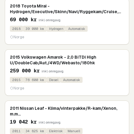
2018 Toyota Mirai -
Hydrogen/Executive/Skinn/Navi/Ryggekam/Cruise,
m.m...
69 000
kr
inkl. omreg.avg.
2018
39 000
km
Hydrogen
Automatisk
Norge
2015 Volkswagen Amarok - 2,0 BiTDi High
U/DoubleCab/Aut./4WD/Webasto/180hk
259 000
kr
inkl. omreg.avg.
2015
76 600
km
Diesel
Automatisk
Norge
2011 Nissan Leaf - Klima/vinterpakke/R-kam/Xenon,
m.m...
19 042
kr
inkl. omreg.avg.
2011
34 825
km
Elektrisk
Manuell