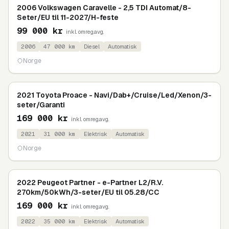
2006 Volkswagen Caravelle - 2,5 TDI Automat/8-
Seter/EU til 11-2027/H-feste
99 000
kr
inkl. omreg.avg.
2006
47 000
km
Diesel
Automatisk
Norge
2021 Toyota Proace - Navi/Dab+/Cruise/Led/Xenon/3-
seter/Garanti
169 000
kr
inkl. omreg.avg.
2021
31 000
km
Elektrisk
Automatisk
Norge
2022 Peugeot Partner - e-Partner L2/R.V.
270km/50kWh/3-seter/EU til 05.28/CC
169 000
kr
inkl. omreg.avg.
2022
35 000
km
Elektrisk
Automatisk