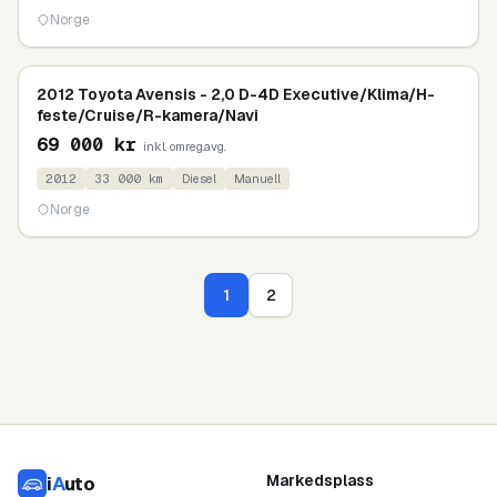
Norge
2012 Toyota Avensis - 2,0 D-4D Executive/Klima/H-
feste/Cruise/R-kamera/Navi
69 000
kr
inkl. omreg.avg.
2012
33 000
km
Diesel
Manuell
Norge
1
2
Markedsplass
i
A
uto