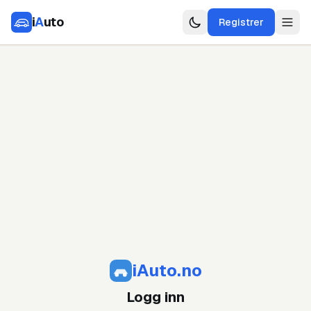
i
A
uto
Registrer
iAuto.no
Logg inn