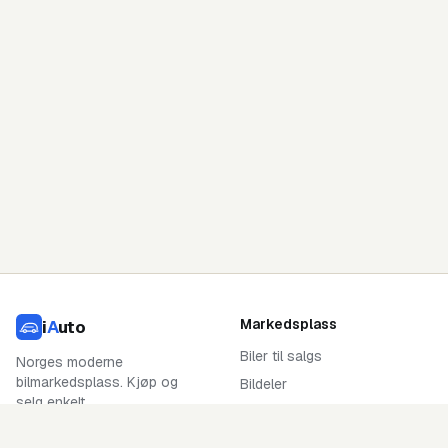
Markedsplass
i
A
uto
Biler til salgs
Norges moderne
bilmarkedsplass. Kjøp og
Bildeler
selg enkelt.
Legg ut annonse
En tjeneste fra Oppdrag AS
Omregistrering kalkulator